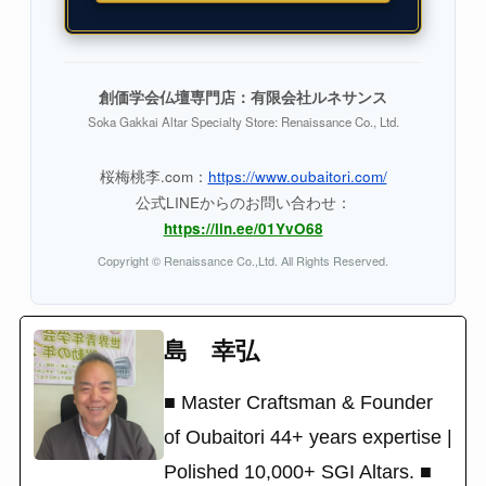
創価学会仏壇専門店：有限会社ルネサンス
Soka Gakkai Altar Specialty Store: Renaissance Co., Ltd.
桜梅桃李.com：
https://www.oubaitori.com/
公式LINEからのお問い合わせ：
https://lin.ee/01YvO68
Copyright © Renaissance Co.,Ltd. All Rights Reserved.
島 幸弘
■ Master Craftsman & Founder
of Oubaitori 44+ years expertise |
Polished 10,000+ SGI Altars. ■