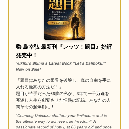
📚 島幸弘 最新刊『レッツ！題目』好評
発売中！
Yukihiro Shima’s Latest Book “Let’s Daimoku!”
Now on Sale!
「題目はあなたの限界を破壊し、真の自由を手に
入れる最高の方法だ！」
題目が苦手だった66歳の私が、3年で一千万遍を
完遂し人生を劇変させた情熱の記録。あなたの人
間革命の起爆剤に！
“Chanting Daimoku shatters your limitations and is
the ultimate way to achieve true freedom!” A
passionate record of how I, at 66 years old and once