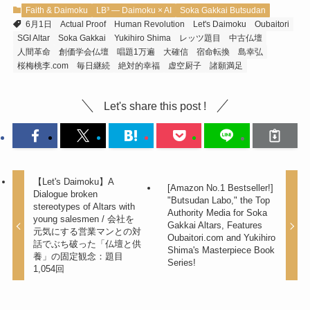
Faith & Daimoku
LB³ — Daimoku × AI
Soka Gakkai Butsudan
6月1日
Actual Proof
Human Revolution
Let's Daimoku
Oubaitori
SGI Altar
Soka Gakkai
Yukihiro Shima
レッツ題目
中古仏壇
人間革命
創価学会仏壇
唱題1万遍
大確信
宿命転換
島幸弘
桜梅桃李.com
毎日継続
絶対的幸福
虚空厨子
諸願満足
Let's share this post !
【Let's Daimoku】A
[Amazon No.1 Bestseller!]
Dialogue broken
"Butsudan Labo," the Top
stereotypes of Altars with
Authority Media for Soka
young salesmen / 会社を
Gakkai Altars, Features
元気にする営業マンとの対
Oubaitori.com and Yukihiro
話でぶち破った「仏壇と供
Shima's Masterpiece Book
養」の固定観念：題目
Series!
1,054回