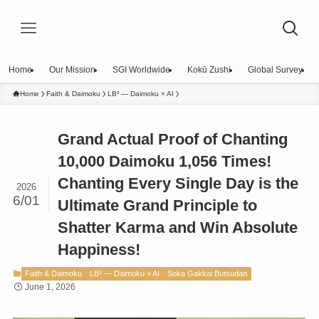
Home
Our Mission
SGI Worldwide
Kokū Zushi
Global Survey
Home
Faith & Daimoku
LB³ — Daimoku × AI
Grand Actual Proof of Chanting
10,000 Daimoku 1,056 Times!
Chanting Every Single Day is the
2026
6/01
Ultimate Grand Principle to
Shatter Karma and Win Absolute
Happiness!
Faith & Daimoku
LB³ — Daimoku × AI
Soka Gakkai Butsudan
June 1, 2026