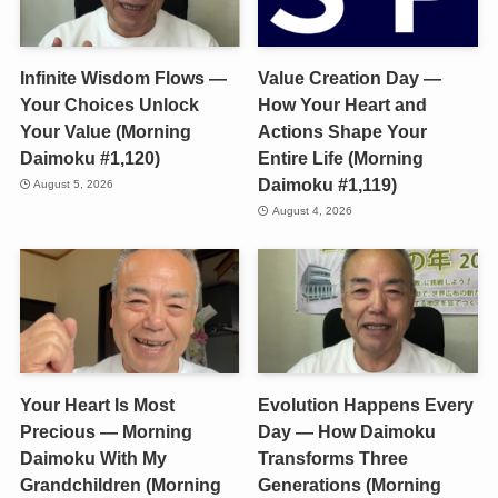
Infinite Wisdom Flows —
Value Creation Day —
Your Choices Unlock
How Your Heart and
Your Value (Morning
Actions Shape Your
Daimoku #1,120)
Entire Life (Morning
Daimoku #1,119)
August 5, 2026
August 4, 2026
Your Heart Is Most
Evolution Happens Every
Precious — Morning
Day — How Daimoku
Daimoku With My
Transforms Three
Grandchildren (Morning
Generations (Morning