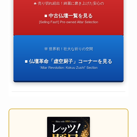
🔥 売り切れ続出！綺麗に磨き上げた安心の
■ 中古仏壇一覧を見る
[Selling Fast!] Pre-owned Altar Selection
🌸 世界初！壮大な祈りの空間
■ 仏壇革命「虚空厨子」コーナーを見る
“Altar Revolution: Kokuu Zushi” Section