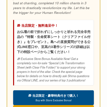
bad at chanting, completed 10 million chants in 3
years to drastically revolutionize my life. Let this be
the trigger for your Human Revolution!
🎁 当店限定・無料進呈中！
お仏壇の前で折れずにしっかりと祈れる完全非売
品の『特製・生命変革シート（クリアファイル付
き）』をプレゼント。島への直接質問ができる公
式LINE窓口や、至高の3著作シリーズの詳細は以
下の特設ページからご覧ください！
🎁 Exclusive Store Bonus Available Now! Get a
completely non-for-sale “Special Life Transformation
Sheet (with Clear File Folder)” to support your strong
prayers in front of the altar. Check the special page
below for details on how to directly ask Shima questions
via Official LINE, and our series of top 3 publications!
🎁 当店限定・豪華特典付きで購入！
Buy with Store Exclusive Bonus!