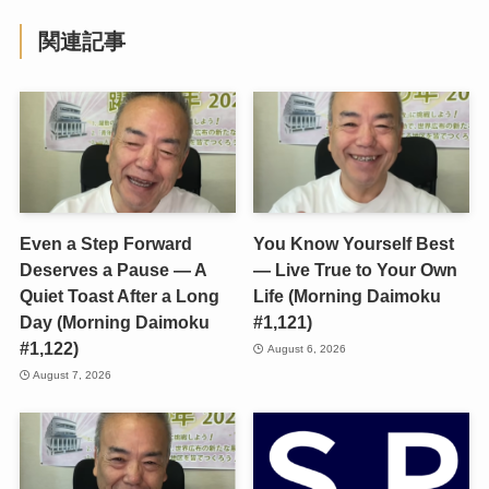
関連記事
Even a Step Forward
You Know Yourself Best
Deserves a Pause — A
— Live True to Your Own
Quiet Toast After a Long
Life (Morning Daimoku
Day (Morning Daimoku
#1,121)
#1,122)
August 6, 2026
August 7, 2026