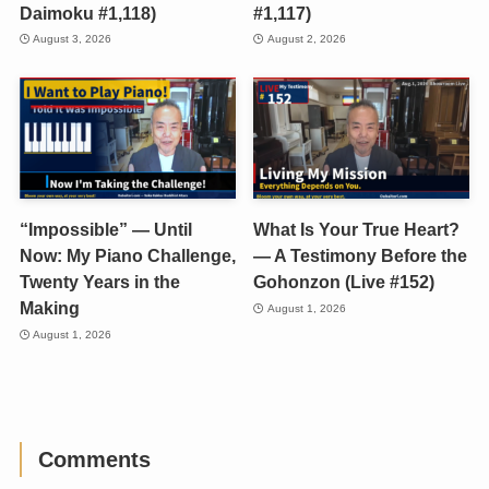
Daimoku #1,118)
#1,117)
August 3, 2026
August 2, 2026
“Impossible” — Until
What Is Your True Heart?
Now: My Piano Challenge,
— A Testimony Before the
Twenty Years in the
Gohonzon (Live #152)
Making
August 1, 2026
August 1, 2026
Comments