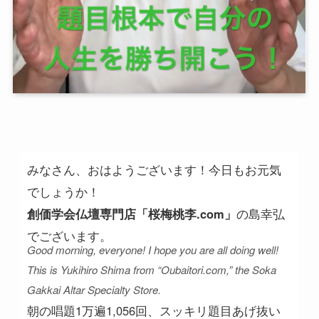
みなさん、おはようございます！今日もお元気
でしょうか！
創価学会仏壇専門店「桜梅桃李.com」
の島幸弘
でございます。
Good morning, everyone! I hope you are all doing well!
This is Yukihiro Shima from “Oubaitori.com,” the Soka
Gakkai Altar Specialty Store.
朝の唱題1万遍1,056回、スッキリ題目あげ抜い