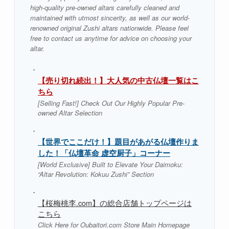
high-quality pre-owned altars carefully cleaned and
maintained with utmost sincerity, as well as our world-
renowned original Zushi altars nationwide. Please feel
free to contact us anytime for advice on choosing your
altar.
・
【売り切れ続出！】大人気の中古仏壇一覧はこ
ちら
[Selling Fast!] Check Out Our Highly Popular Pre-
owned Altar Selection
・
【世界でここだけ！】題目があがる仏壇作りま
した！「仏壇革命 虚空厨子」コーナー
[World Exclusive] Built to Elevate Your Daimoku:
“Altar Revolution: Kokuu Zushi” Section
・
【桜梅桃李.com】の総合店舗トップページは
こちら
Click Here for Oubaitori.com Store Main Homepage