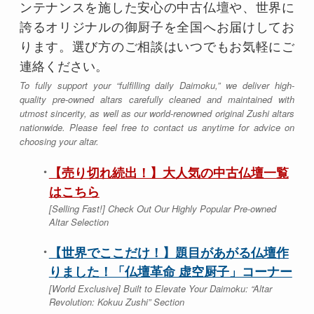
ンテナンスを施した安心の中古仏壇や、世界に
誇るオリジナルの御厨子を全国へお届けしてお
ります。選び方のご相談はいつでもお気軽にご
連絡ください。
To fully support your “fulfilling daily Daimoku,” we deliver high-
quality pre-owned altars carefully cleaned and maintained with
utmost sincerity, as well as our world-renowned original Zushi altars
nationwide. Please feel free to contact us anytime for advice on
choosing your altar.
【売り切れ続出！】大人気の中古仏壇一覧
はこちら
[Selling Fast!] Check Out Our Highly Popular Pre-owned
Altar Selection
【世界でここだけ！】題目があがる仏壇作
りました！「仏壇革命 虚空厨子」コーナー
[World Exclusive] Built to Elevate Your Daimoku: “Altar
Revolution: Kokuu Zushi” Section