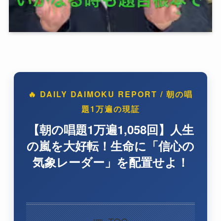
🔥 DAILY DAIMOKU REPORT / 朝の唱
題1万遍の現証
【朝の唱題1万遍1,058回】人生
の嵐を大好転！生命に「信心の
気象レーダー」を配置せよ！