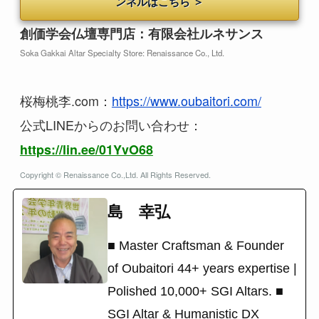
ンネルはこちら ＞
創価学会仏壇専門店：有限会社ルネサンス
Soka Gakkai Altar Specialty Store: Renaissance Co., Ltd.
桜梅桃李.com：
https://www.oubaitori.com/
公式LINEからのお問い合わせ：
https://lin.ee/01YvO68
Copyright © Renaissance Co.,Ltd. All Rights Reserved.
島 幸弘
■ Master Craftsman & Founder
of Oubaitori 44+ years expertise |
Polished 10,000+ SGI Altars. ■
SGI Altar & Humanistic DX