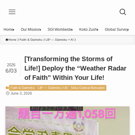
Home
Our Mission
SGI Worldwide
Kokū Zushi
Global Survey
Home
Faith & Daimoku
LB³ — Daimoku × AI
[Transforming the Storms of
2026
Life!] Deploy the “Weather Radar
6/03
of Faith” Within Your Life!
Faith & Daimoku
LB³ — Daimoku × AI
Soka Gakkai Butsudan
June 3, 2026