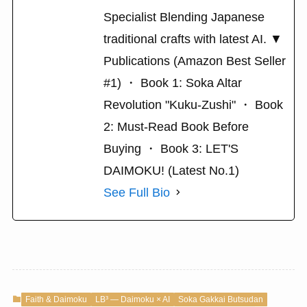
Specialist Blending Japanese
traditional crafts with latest AI. ▼
Publications (Amazon Best Seller
#1) ・ Book 1: Soka Altar
Revolution "Kuku-Zushi" ・ Book
2: Must-Read Book Before
Buying ・ Book 3: LET'S
DAIMOKU! (Latest No.1)
See Full Bio
Faith & Daimoku
LB³ — Daimoku × AI
Soka Gakkai Butsudan