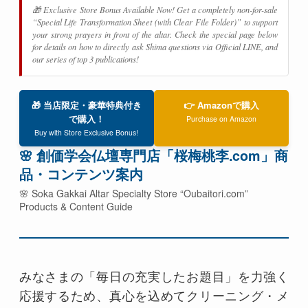
🎁 Exclusive Store Bonus Available Now! Get a completely non-for-sale
“Special Life Transformation Sheet (with Clear File Folder)” to support
your strong prayers in front of the altar. Check the special page below
for details on how to directly ask Shima questions via Official LINE, and
our series of top 3 publications!
🎁 当店限定・豪華特典付き
👉 Amazonで購入
で購入！
Purchase on Amazon
Buy with Store Exclusive Bonus!
🌸 創価学会仏壇専門店「桜梅桃李.com」商
品・コンテンツ案内
🌸 Soka Gakkai Altar Specialty Store “Oubaitori.com”
Products & Content Guide
みなさまの「毎日の充実したお題目」を力強く
応援するため、真心を込めてクリーニング・メ