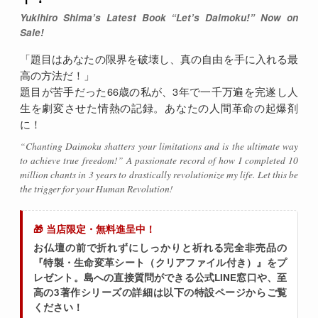
Yukihiro Shima’s Latest Book “Let’s Daimoku!” Now on
Sale!
「題目はあなたの限界を破壊し、真の自由を手に入れる最
高の方法だ！」
題目が苦手だった66歳の私が、3年で一千万遍を完遂し人
生を劇変させた情熱の記録。あなたの人間革命の起爆剤
に！
“Chanting Daimoku shatters your limitations and is the ultimate way
to achieve true freedom!” A passionate record of how I completed 10
million chants in 3 years to drastically revolutionize my life. Let this be
the trigger for your Human Revolution!
🎁 当店限定・無料進呈中！
お仏壇の前で折れずにしっかりと祈れる完全非売品の
『特製・生命変革シート（クリアファイル付き）』をプ
レゼント。島への直接質問ができる公式LINE窓口や、至
高の3著作シリーズの詳細は以下の特設ページからご覧
ください！