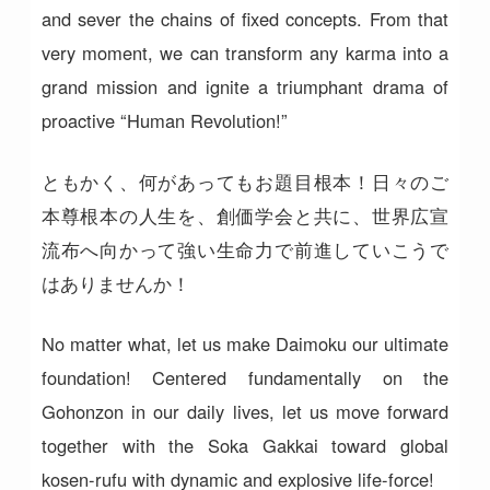
and sever the chains of fixed concepts. From that
very moment, we can transform any karma into a
grand mission and ignite a triumphant drama of
proactive “Human Revolution!”
ともかく、何があってもお題目根本！日々のご
本尊根本の人生を、創価学会と共に、世界広宣
流布へ向かって強い生命力で前進していこうで
はありませんか！
No matter what, let us make Daimoku our ultimate
foundation! Centered fundamentally on the
Gohonzon in our daily lives, let us move forward
together with the Soka Gakkai toward global
kosen-rufu with dynamic and explosive life-force!