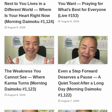
Next to You Lives in a
You Want — Praying for
Different World — Where
What’s Best for Everyone
Is Your Heart Right Now
(Live #153)
(Morning Daimoku #1,124)
August 8, 2026
August 9, 2026
The Weakness You
Even a Step Forward
Cannot See — Where
Deserves a Pause — A
Karma Turns (Morning
Quiet Toast After a Long
Daimoku #1,123)
Day (Morning Daimoku
#1,122)
August 8, 2026
August 7, 2026