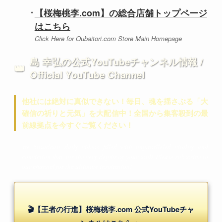
【桜梅桃李.com】の総合店舗トップページ
はこちら
Click Here for Oubaitori.com Store Main Homepage
島 幸弘の公式YouTubeチャンネル情報 /
👑
Official YouTube Channel
他社には絶対に真似できない！毎日、魂を揺さぶる「大
確信の祈りと元気」を大配信中！全国から集客殺到の最
前線拠点を今すぐご覧ください！
We broadcast daily videos filled with unparalleled vitality and
conviction that stir the very depths of your soul! Please subscribe to
our channel for the ultimate inspiration!
🎬【王者の行進】桜梅桃李.com 公式YouTubeチャ