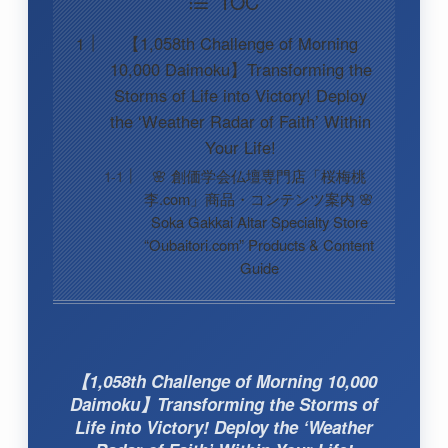
TOC
【1,058th Challenge of Morning
10,000 Daimoku】Transforming the
Storms of Life into Victory! Deploy
the ‘Weather Radar of Faith’ Within
Your Life!
🌸 創価学会仏壇専門店「桜梅桃
李.com」商品・コンテンツ案内 🌸
Soka Gakkai Altar Specialty Store
“Oubaitori.com” Products & Content
Guide
【1,058th Challenge of Morning 10,000
Daimoku】Transforming the Storms of
Life into Victory! Deploy the ‘Weather