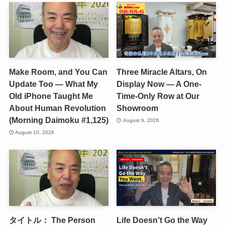
Make Room, and You Can
Three Miracle Altars, On
Update Too — What My
Display Now — A One-
Old iPhone Taught Me
Time-Only Row at Our
About Human Revolution
Showroom
(Morning Daimoku #1,125)
August 9, 2026
August 10, 2026
タイトル： The Person
Life Doesn’t Go the Way