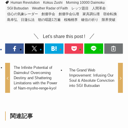
Human Revolution
Kokuu Zushi
Morning 10000 Daimoku
SGI Butsudan
Weather Radar of Faith
レッツ題目
人間革命
信心の気象レーダー
創価学会
創価学会仏壇
家具調仏壇
宿命転換
島幸弘
日蓮仏法
朝の唱題1万遍
桜梅桃李
確信の祈り
限界突破
Let's share this post !
The Infinite Potential of
The Grand Web
Daimoku! Overcoming
Improvement: Infusing Our
Destiny and Shattering
Soul & Absolute Conviction
Limitations with the Power
into SGI Butsudan
of Nam-myoho-renge-kyo!
関連記事