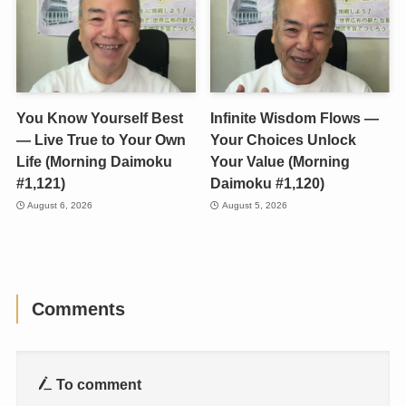
You Know Yourself Best
Infinite Wisdom Flows —
— Live True to Your Own
Your Choices Unlock
Life (Morning Daimoku
Your Value (Morning
#1,121)
Daimoku #1,120)
August 6, 2026
August 5, 2026
Comments
To comment