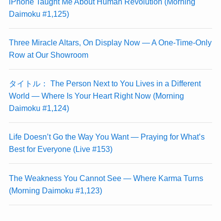
iPhone Taught Me About Human Revolution (Morning
Daimoku #1,125)
Three Miracle Altars, On Display Now — A One-Time-Only
Row at Our Showroom
タイトル： The Person Next to You Lives in a Different
World — Where Is Your Heart Right Now (Morning
Daimoku #1,124)
Life Doesn’t Go the Way You Want — Praying for What’s
Best for Everyone (Live #153)
The Weakness You Cannot See — Where Karma Turns
(Morning Daimoku #1,123)