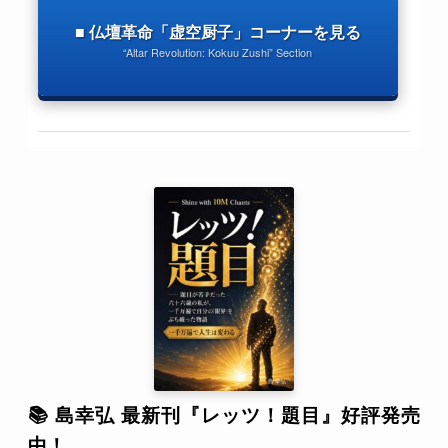
■ 仏壇革命「虚空厨子」コーナーを見る
“Altar Revolution: Kokuu Zushi” Section
📚 島幸弘 最新刊『レッツ！題目』好評発売
中！