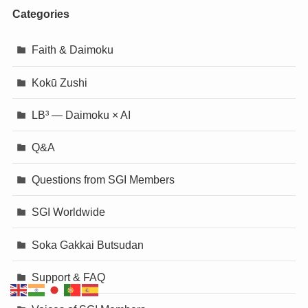
Categories
Faith & Daimoku
Kokū Zushi
LB³ — Daimoku × AI
Q&A
Questions from SGI Members
SGI Worldwide
Soka Gakkai Butsudan
Support & FAQ