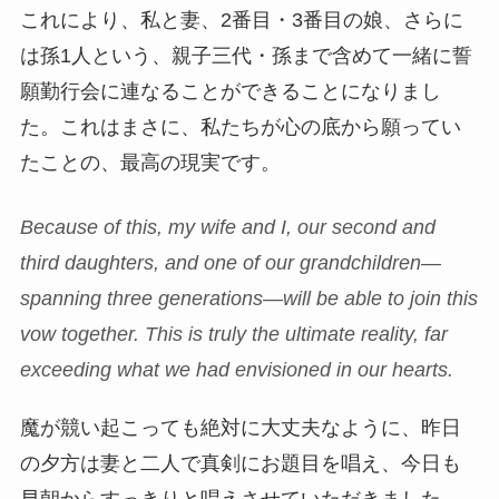
これにより、私と妻、2番目・3番目の娘、さらに
は孫1人という、親子三代・孫まで含めて一緒に誓
願勤行会に連なることができることになりまし
た。これはまさに、私たちが心の底から願ってい
たことの、最高の現実です。
Because of this, my wife and I, our second and
third daughters, and one of our grandchildren—
spanning three generations—will be able to join this
vow together. This is truly the ultimate reality, far
exceeding what we had envisioned in our hearts.
魔が競い起こっても絶対に大丈夫なように、昨日
の夕方は妻と二人で真剣にお題目を唱え、今日も
早朝からすっきりと唱えさせていただきました。