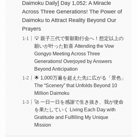
Daimoku Daily] Day 1,052: A Miracle
Across Three Generations! The Power of
Daimoku to Attract Reality Beyond Our
Prayers
💡 親子三代で誓願勤行会へ！想定以上の
願いが叶った歓喜 Attending the Vow
Gongyo Meeting Across Three
Generations! Overjoyed by Answers
Beyond Anticipation
🌟 1,000万遍を超えた先に広がる「景色」
The “Scenery” that Unfolds Beyond 10
Million Daimoku
🚀 一日一日を感謝で生き抜き、我が使命
を果たしていく Living Each Day with
Gratitude and Fulfilling My Unique
Mission