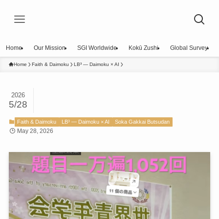
Home
Our Mission
SGI Worldwide
Kokū Zushi
Global Survey
Home
Faith & Daimoku
LB³ — Daimoku × AI
2026
5/28
Faith & Daimoku
LB³ — Daimoku × AI
Soka Gakkai Butsudan
May 28, 2026