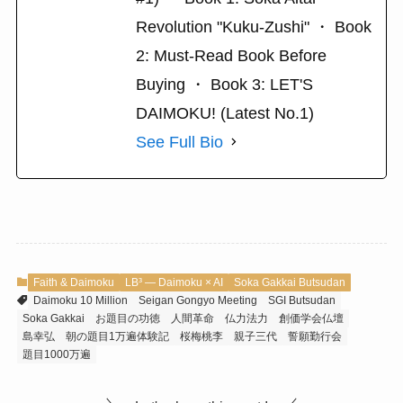
Revolution "Kuku-Zushi" ・ Book
2: Must-Read Book Before
Buying ・ Book 3: LET'S
DAIMOKU! (Latest No.1)
See Full Bio
Faith & Daimoku
LB³ — Daimoku × AI
Soka Gakkai Butsudan
Daimoku 10 Million
Seigan Gongyo Meeting
SGI Butsudan
Soka Gakkai
お題目の功徳
人間革命
仏力法力
創価学会仏壇
島幸弘
朝の題目1万遍体験記
桜梅桃李
親子三代
誓願勤行会
題目1000万遍