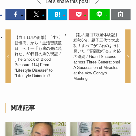
Let's share this post !
【朝の題目1万遍体験記】
【血圧114の衝撃】「生活
総勢6名、親子三代で大成
習慣病」から「生活習慣題
功！すべてが宝石のように
目」へ！一千万遍の先に現
輝いた「誓願勤行会」奇跡
れた、50日目の劇的現証 /
の連続 / Grand Success
[The Shock of Blood
across Three Generations!
Pressure 114] From
A Succession of Miracles
"Lifestyle Disease" to
at the Vow Gongyo
"Lifestyle Daimoku"!
Meeting
関連記事