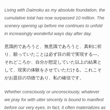
Living with Daimoku as my absolute foundation, the
cumulative total has now surpassed 10 million. The
scenery opening up before me continues to unfold
in increasingly wonderful ways day after day.
意識的であろうと、無意識であろうと、真剣に祈
り、願っていたことは必ず目の前で実現する―。
それどころか、自分が想定していた以上の結果と
して、現実の体験をさせていただける。これこそ
がお題目の功徳であり、私の確信です。
Whether consciously or unconsciously, whatever
we pray for with utter sincerity is bound to manifest
before our very eyes. In fact, it often materializes as