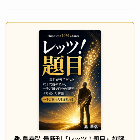
📚 島幸弘 最新刊『レッツ！題目』好評