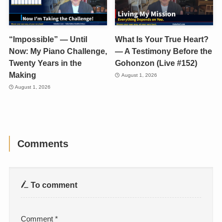
“Impossible” — Until
What Is Your True Heart?
Now: My Piano Challenge,
— A Testimony Before the
Twenty Years in the
Gohonzon (Live #152)
Making
August 1, 2026
August 1, 2026
Comments
To comment
Comment
*