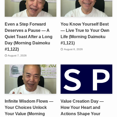
Even a Step Forward
You Know Yourself Best
Deserves a Pause — A
— Live True to Your Own
Quiet Toast After a Long
Life (Morning Daimoku
Day (Morning Daimoku
#1,121)
#1,122)
August 6, 2026
August 7, 2026
Infinite Wisdom Flows —
Value Creation Day —
Your Choices Unlock
How Your Heart and
Your Value (Morning
Actions Shape Your