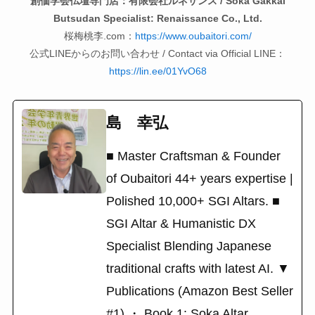
創価学会仏壇専門店：有限会社ルネサンス / Soka Gakkai
Butsudan Specialist: Renaissance Co., Ltd.
桜梅桃李.com：
https://www.oubaitori.com/
公式LINEからのお問い合わせ / Contact via Official LINE：
https://lin.ee/01YvO68
島 幸弘
■ Master Craftsman & Founder
of Oubaitori 44+ years expertise |
Polished 10,000+ SGI Altars. ■
SGI Altar & Humanistic DX
Specialist Blending Japanese
traditional crafts with latest AI. ▼
Publications (Amazon Best Seller
#1) ・ Book 1: Soka Altar