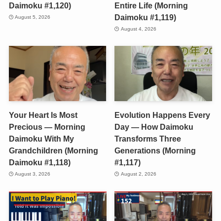
Daimoku #1,120)
Entire Life (Morning
Daimoku #1,119)
August 5, 2026
August 4, 2026
Your Heart Is Most
Evolution Happens Every
Precious — Morning
Day — How Daimoku
Daimoku With My
Transforms Three
Grandchildren (Morning
Generations (Morning
Daimoku #1,118)
#1,117)
August 3, 2026
August 2, 2026