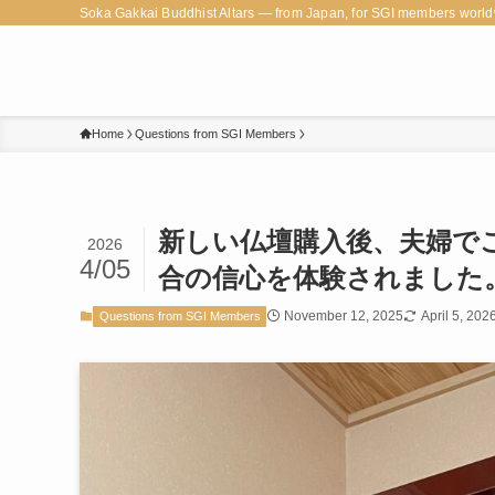
Soka Gakkai Buddhist Altars — from Japan, for SGI members world
Home
Questions from SGI Members
新しい仏壇購入後、夫婦で
2026
4/05
合の信心を体験されました
November 12, 2025
April 5, 202
Questions from SGI Members