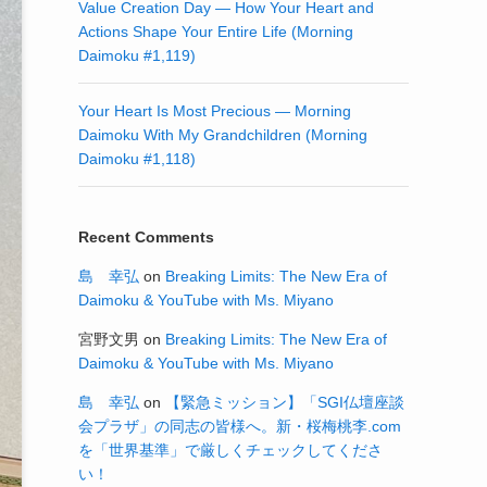
Value Creation Day — How Your Heart and
Actions Shape Your Entire Life (Morning
Daimoku #1,119)
Your Heart Is Most Precious — Morning
Daimoku With My Grandchildren (Morning
Daimoku #1,118)
Recent Comments
島 幸弘
on
Breaking Limits: The New Era of
Daimoku & YouTube with Ms. Miyano
宮野文男
on
Breaking Limits: The New Era of
Daimoku & YouTube with Ms. Miyano
島 幸弘
on
【緊急ミッション】「SGI仏壇座談
会プラザ」の同志の皆様へ。新・桜梅桃李.com
を「世界基準」で厳しくチェックしてくださ
い！