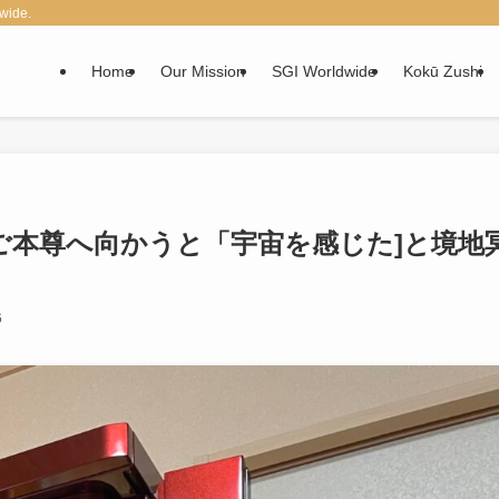
wide.
Home
Our Mission
SGI Worldwide
Kokū Zushi
ご本尊へ向かうと「宇宙を感じた]と境地
。
6