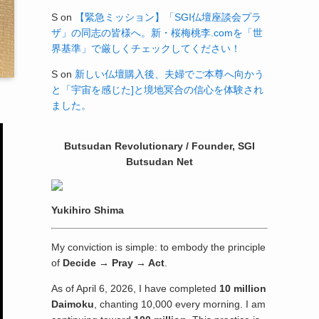
S
on
【緊急ミッション】「SGI仏壇座談会プラ
ザ」の同志の皆様へ。新・桜梅桃李.comを「世
界基準」で厳しくチェックしてください！
S
on
新しい仏壇購入後、夫婦でご本尊へ向かう
と「宇宙を感じた]と境地冥合の信心を体験され
ました。
Butsudan Revolutionary / Founder, SGI
Butsudan Net
Yukihiro Shima
My conviction is simple: to embody the principle
of
Decide → Pray → Act
.
As of April 6, 2026, I have completed
10 million
Daimoku
, chanting 10,000 every morning. I am