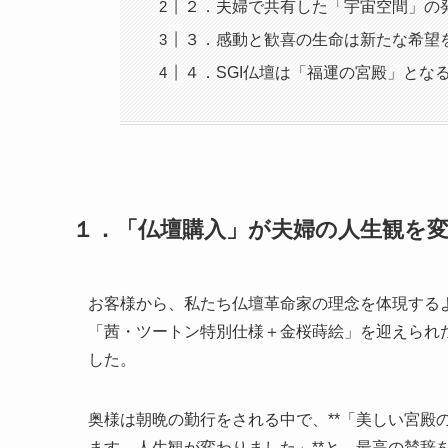
２．夫婦で共有した「宇宙空間」の
３．感動と歓喜の生命は新たな希望
４．SGI仏壇は「福運の宮殿」とな
１．「仏壇購入」が夫婦の人生観を
お客様から、私たち仏壇革命家の理念を体現する
「茜・ツートン特別仕様＋金桜蒔絵」を迎えられ
した。
奥様は朝晩の勤行をされる中で、**「美しい宮殿
ます。人生観が変わりました」**と、最高の賛辞