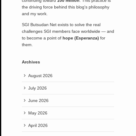
continuing toward
100 million
. This practice is
the driving force behind this blog's philosophy
and my work.
SGI Butsudan Net exists to solve the real
challenges SGI members face worldwide — and
to become a point of
hope (Esperanza)
for
them.
Archives
August 2026
July 2026
June 2026
May 2026
April 2026