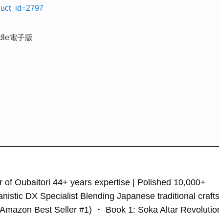
oduct_id=2797
le電子版
of Oubaitori 44+ years expertise | Polished 10,000+
nistic DX Specialist Blending Japanese traditional craft
s (Amazon Best Seller #1) ・ Book 1: Soka Altar Revolutio