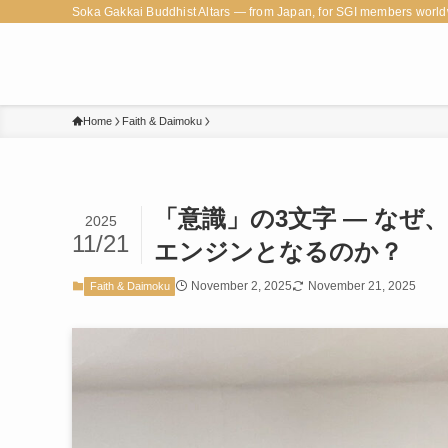
Soka Gakkai Buddhist Altars — from Japan, for SGI members world
Home
Faith & Daimoku
「意識」の3文字 — な
2025
11/21
エンジンとなるのか？
November 2, 2025
November 21, 2025
Faith & Daimoku