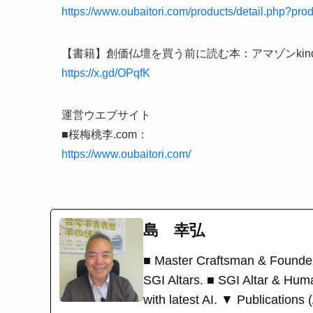
https://www.oubaitori.com/products/detail.php?pr
【書籍】創価仏壇を買う前に読む本：アマゾンkind
https://x.gd/OPqfK
運営ウエブサイト
■桜梅桃李.com：
https://www.oubaitori.com/
島 幸弘
■ Master Craftsman & Founder 
SGI Altars. ■ SGI Altar & Huma
with latest AI. ▼ Publication