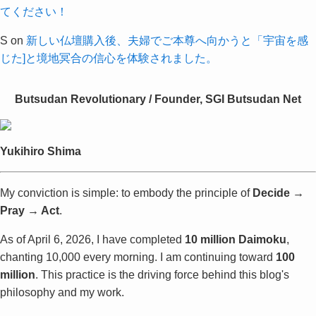
てください！
S
on
新しい仏壇購入後、夫婦でご本尊へ向かうと「宇宙を感
じた]と境地冥合の信心を体験されました。
Butsudan Revolutionary / Founder, SGI Butsudan Net
Yukihiro Shima
My conviction is simple: to embody the principle of
Decide →
Pray → Act
.
As of April 6, 2026, I have completed
10 million Daimoku
,
chanting 10,000 every morning. I am continuing toward
100
million
. This practice is the driving force behind this blog's
philosophy and my work.