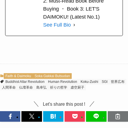
2: Must-Read Book Before
Buying ・ Book 3: LET'S
DAIMOKU! (Latest No.1)
See Full Bio
Faith & Daimoku
Soka Gakkai Butsudan
Buddhist Altar Revolution
Human Revolution
Koku-Zushi
SGI
世界広布
人間革命
仏壇革命
島幸弘
祈りの哲学
虚空厨子
Let's share this post !