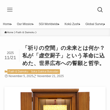
Home
Our Mission
SGI Worldwide
Kokū Zushi
Global Survey
Home
Faith & Daimoku
「祈りの空間」の未来とは何か？
2025
私が「虚空厨子」という革命に込
11/21
めた、世界広布への誓願と哲学。
Faith & Daimoku
Soka Gakkai Butsudan
November 5, 2025
November 21, 2025