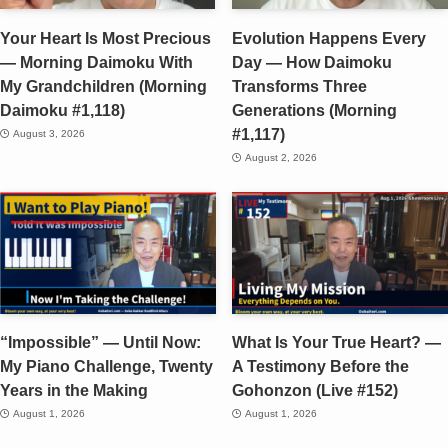
Your Heart Is Most Precious
Evolution Happens Every
— Morning Daimoku With
Day — How Daimoku
My Grandchildren (Morning
Transforms Three
Daimoku #1,118)
Generations (Morning
#1,117)
August 3, 2026
August 2, 2026
“Impossible” — Until Now:
What Is Your True Heart? —
My Piano Challenge, Twenty
A Testimony Before the
Years in the Making
Gohonzon (Live #152)
August 1, 2026
August 1, 2026