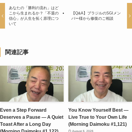
あなたの「勝利の流れ」はど
こから生まれるか？「不退の
【Q&A】ブラジルのSGIメン
信心」が人生を拓く原理につ
バー様から修復のご相談
いて
関連記事
Even a Step Forward
You Know Yourself Best —
Deserves a Pause — A Quiet
Live True to Your Own Life
Toast After a Long Day
(Morning Daimoku #1,121)
(Morning Daimoku #1,122)
August 6, 2026