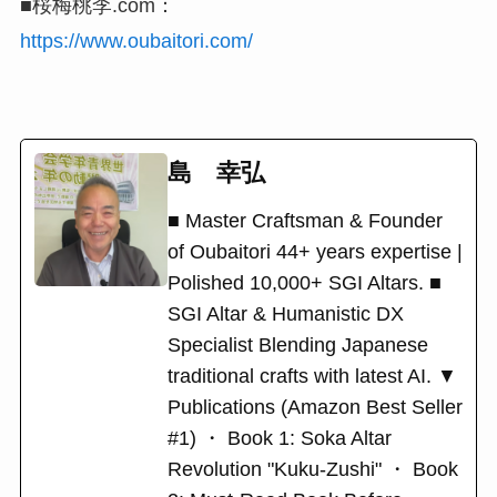
■桜梅桃李.com：
https://www.oubaitori.com/
島 幸弘
■ Master Craftsman & Founder
of Oubaitori 44+ years expertise |
Polished 10,000+ SGI Altars. ■
SGI Altar & Humanistic DX
Specialist Blending Japanese
traditional crafts with latest AI. ▼
Publications (Amazon Best Seller
#1) ・ Book 1: Soka Altar
Revolution "Kuku-Zushi" ・ Book