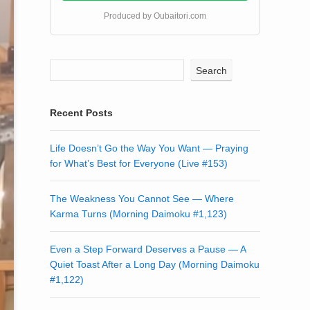
Produced by Oubaitori.com
Search
Recent Posts
Life Doesn’t Go the Way You Want — Praying
for What’s Best for Everyone (Live #153)
The Weakness You Cannot See — Where
Karma Turns (Morning Daimoku #1,123)
Even a Step Forward Deserves a Pause — A
Quiet Toast After a Long Day (Morning Daimoku
#1,122)