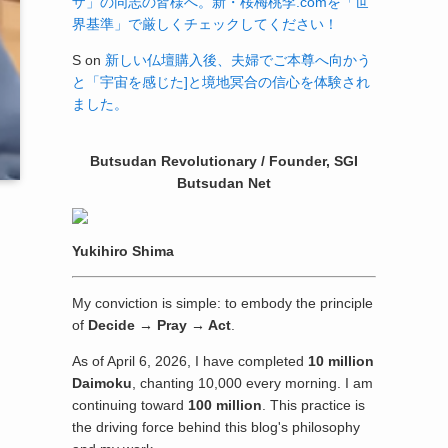
ザ」の同志の皆様へ。新・桜梅桃李.comを「世
界基準」で厳しくチェックしてください！
S
on
新しい仏壇購入後、夫婦でご本尊へ向かう
と「宇宙を感じた]と境地冥合の信心を体験され
ました。
Butsudan Revolutionary / Founder, SGI
Butsudan Net
Yukihiro Shima
My conviction is simple: to embody the principle
of
Decide → Pray → Act
.
As of April 6, 2026, I have completed
10 million
Daimoku
, chanting 10,000 every morning. I am
continuing toward
100 million
. This practice is
the driving force behind this blog's philosophy