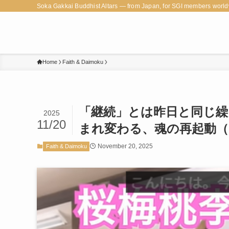
Soka Gakkai Buddhist Altars — from Japan, for SGI members world
Home
Faith & Daimoku
「継続」とは昨日と同じ繰
2025
11/20
まれ変わる、魂の再起動（
November 20, 2025
Faith & Daimoku