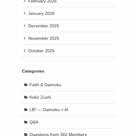
February 2026
January 2026
December 2025
November 2025
October 2025
Categories
Faith & Daimoku
Kokū Zushi
LB³ — Daimoku × AI
Q&A
Questions from SGI Members