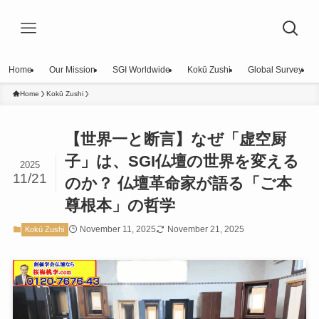
Home
Our Mission
SGI Worldwide
Kokū Zushi
Global Survey
Home
Kokū Zushi
【世界一と断言】なぜ「虚空厨
子」は、SGI仏壇の世界を変える
2025
11/21
のか？ 仏壇革命家が語る「ご本
尊根本」の哲学
November 11, 2025
November 21, 2025
Kokū Zushi