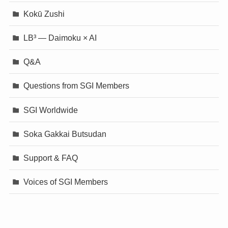
Kokū Zushi
LB³ — Daimoku × AI
Q&A
Questions from SGI Members
SGI Worldwide
Soka Gakkai Butsudan
Support & FAQ
Voices of SGI Members