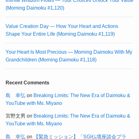
Infinite Wisdom Flows — Your Choices Unlock Your Value
(Morning Daimoku #1,120)
Value Creation Day — How Your Heart and Actions
Shape Your Entire Life (Morning Daimoku #1,119)
Your Heart Is Most Precious — Morning Daimoku With My
Grandchildren (Morning Daimoku #1,118)
Recent Comments
島 幸弘
on
Breaking Limits: The New Era of Daimoku &
YouTube with Ms. Miyano
宮野文男
on
Breaking Limits: The New Era of Daimoku &
YouTube with Ms. Miyano
島 幸弘
on
【緊急ミッション】「SGI仏壇座談会プラ