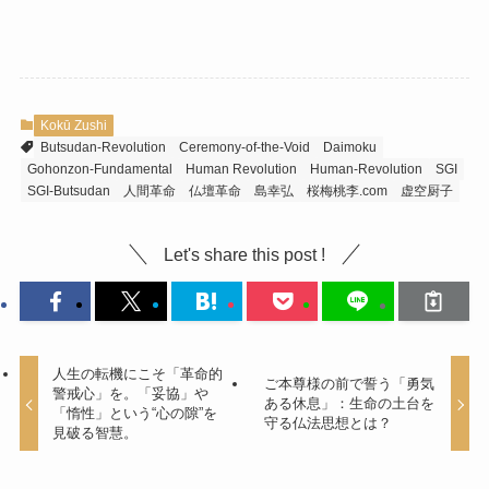
Kokū Zushi
Butsudan-Revolution
Ceremony-of-the-Void
Daimoku
Gohonzon-Fundamental
Human Revolution
Human-Revolution
SGI
SGI-Butsudan
人間革命
仏壇革命
島幸弘
桜梅桃李.com
虚空厨子
Let's share this post !
人生の転機にこそ「革命的
ご本尊様の前で誓う「勇気
警戒心」を。「妥協」や
ある休息」：生命の土台を
「惰性」という“心の隙”を
守る仏法思想とは？
見破る智慧。